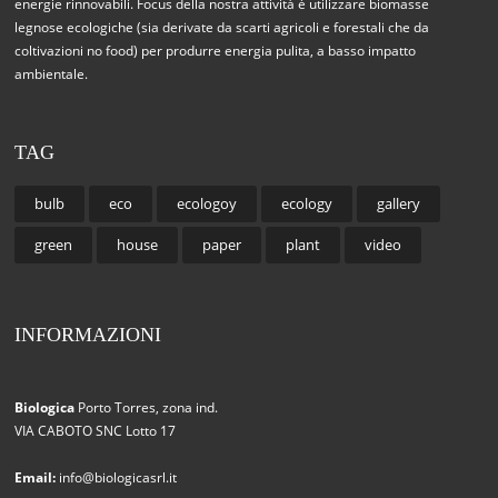
energie rinnovabili. Focus della nostra attività è utilizzare biomasse
legnose ecologiche (sia derivate da scarti agricoli e forestali che da
coltivazioni no food) per produrre energia pulita, a basso impatto
ambientale.
TAG
bulb
eco
ecologoy
ecology
gallery
green
house
paper
plant
video
INFORMAZIONI
Biologica
Porto Torres, zona ind.
VIA CABOTO SNC Lotto 17
Email:
info@biologicasrl.it