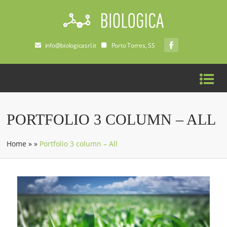
info@biologicasrl.it
Porto Torres, SS
PORTFOLIO 3 COLUMN – ALL
Home
»
»
Portfolio 3 column – All