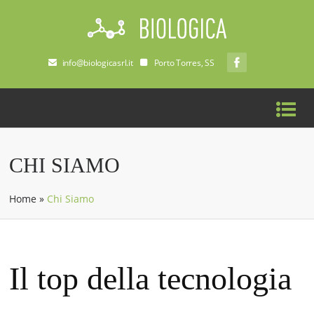
info@biologicasrl.it
Porto Torres, SS
CHI SIAMO
Home
»
Chi Siamo
Il top della tecnologia