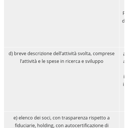
Pe
di
p
d) breve descrizione dell’attività svolta, comprese
at
l’attività e le spese in ricerca e sviluppo
ad
in
il
e) elenco dei soci, con trasparenza rispetto a
S
fiduciarie, holding, con autocertificazione di