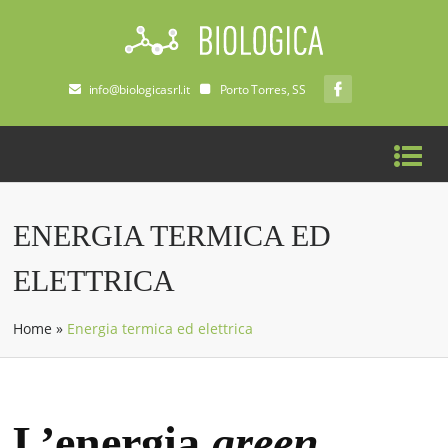
info@biologicasrl.it
Porto Torres, SS
ENERGIA TERMICA ED
ELETTRICA
Home
»
Energia termica ed elettrica
L’energia
green