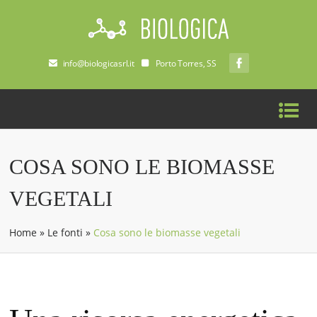
info@biologicasrl.it
Porto Torres, SS
COSA SONO LE BIOMASSE
VEGETALI
Home
»
Le fonti
»
Cosa sono le biomasse vegetali