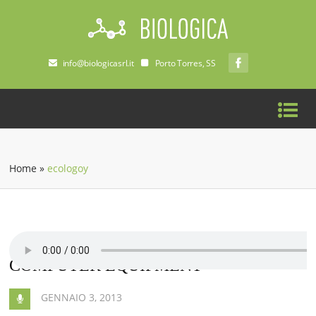
info@biologicasrl.it
Porto Torres, SS
Home
»
ecologoy
COMPUTER EQUIPMENT
GENNAIO 3, 2013