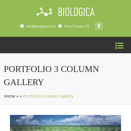
info@biologicasrl.it
Porto Torres, SS
PORTFOLIO 3 COLUMN
GALLERY
Home
»
»
Portfolio 3 column Gallery