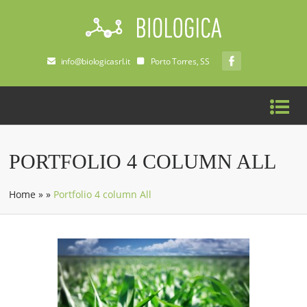
info@biologicasrl.it
Porto Torres, SS
PORTFOLIO 4 COLUMN ALL
Home
»
»
Portfolio 4 column All