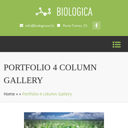
info@biologicasrl.it
Porto Torres, SS
PORTFOLIO 4 COLUMN
GALLERY
Home
»
»
Portfolio 4 column Gallery