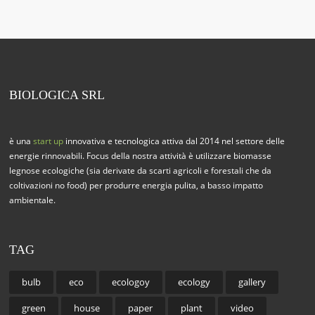
BIOLOGICA SRL
è una
start up
innovativa e tecnologica attiva dal 2014 nel settore delle
energie rinnovabili. Focus della nostra attività è utilizzare biomasse
legnose ecologiche (sia derivate da scarti agricoli e forestali che da
coltivazioni no food) per produrre energia pulita, a basso impatto
ambientale.
TAG
bulb
eco
ecologoy
ecology
gallery
green
house
paper
plant
video