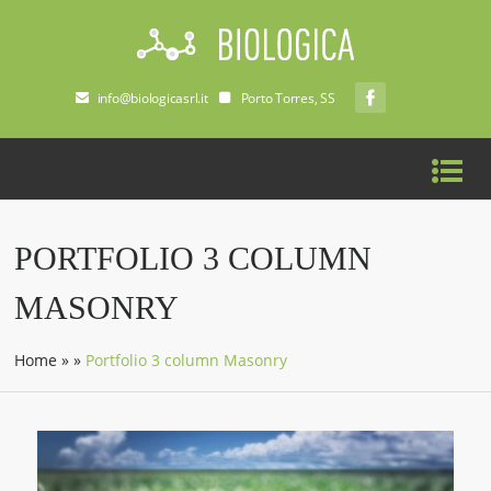
info@biologicasrl.it
Porto Torres, SS
PORTFOLIO 3 COLUMN
MASONRY
Home
»
»
Portfolio 3 column Masonry