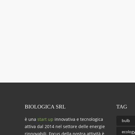
BIOLOGICA SRL
TAG
è una
start up
innovativa e tecnologica
bulb
attiva dal 2014 nel settore delle energie
ecolog
rinnovabili. Focus della nostra attività è