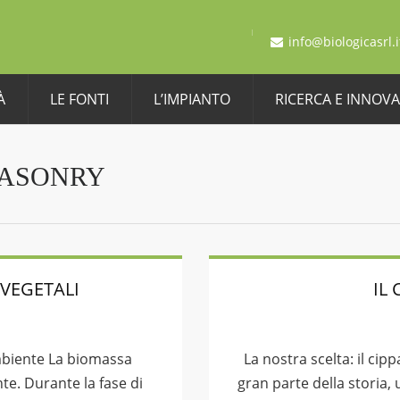
info@biologicasrl.i
À
LE FONTI
L’IMPIANTO
RICERCA E INNOV
MASONRY
VEGETALI
IL
ambiente La biomassa
La nostra scelta: il cip
nte. Durante la fase di
gran parte della storia, u