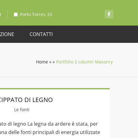
t
Porto Torres, SS
AZIONE
CONTATTI
Home
»
»
Portfolio 2 column Masonry
 CIPPATO DI LEGNO
Le fonti
pato di legno La legna da ardere è stata, per
na delle fonti principali di energia utilizzate