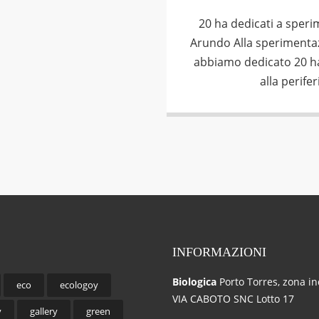
20 ha dedicati a speri
Arundo Alla sperimentaz
abbiamo dedicato 20 ha
alla perifer
INFORMAZIONI
Biologica
Porto Torres, zona in
eco
ecologoy
VIA CABOTO SNC Lotto 17
y
gallery
green