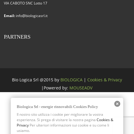
VIA CABOTO SNC Lotto 17
Email:
info@biologicasrl.it
PARTNERS
Bio Logica Srl @2015 by
BIOLOGICA
|
Cookies & Privacy
|Powered by:
MOUSEADV
Biologica Srl - energie rinnovabili Cookies Policy
Il nostro sito utilizza i cookie per migliorare la vostra
esperienza. Si prega di visitare la nostra pagina
Cookies &
Privacy
Per ulteriori informazioni sui cookie e su come li
usiamo.