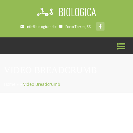
info@biologicasrl.it
Porto Torres, SS
VIDEO BREADCRUMB
Home
»
»
Video Breadcrumb