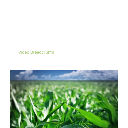
VIDEO BREADCRUMB
Home
»
»
Video Breadcrumb