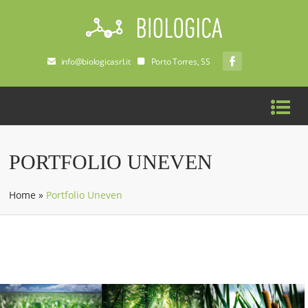
info@biologicasrl.it
Porto Torres, SS
PORTFOLIO UNEVEN
Home
»
Portfolio Uneven