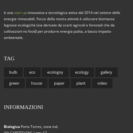
è una
start up
innovativa e tecnologica attiva dal 2014 nel settore delle
energie rinnovabili. Focus della nostra attività è utilizzare biomasse
legnose ecologiche (sia derivate da scarti agricoli e forestali che da
coltivazioni no food) per produrre energia pulita, a basso impatto
ambientale.
TAG
bulb
eco
ecologoy
ecology
gallery
green
house
paper
plant
video
INFORMAZIONI
Biologica
Porto Torres, zona ind.
VIA CABOTO SNC Lotto 17