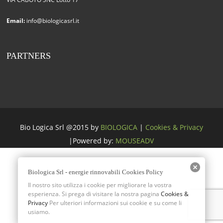
Email:
info@biologicasrl.it
PARTNERS
Bio Logica Srl @2015 by
BIOLOGICA
|
Cookies & Privacy
|Powered by:
MOUSEADV
Biologica Srl - energie rinnovabili Cookies Policy
Il nostro sito utilizza i cookie per migliorare la vostra
esperienza. Si prega di visitare la nostra pagina
Cookies &
Privacy
Per ulteriori informazioni sui cookie e su come li
usiamo.