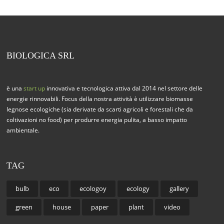
BIOLOGICA SRL
è una
start up
innovativa e tecnologica attiva dal 2014 nel settore delle
energie rinnovabili. Focus della nostra attività è utilizzare biomasse
legnose ecologiche (sia derivate da scarti agricoli e forestali che da
coltivazioni no food) per produrre energia pulita, a basso impatto
ambientale.
TAG
bulb
eco
ecologoy
ecology
gallery
green
house
paper
plant
video