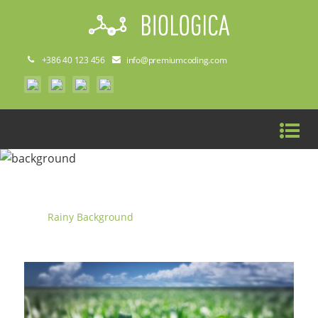
+386 40 123 456
info@premiumcoding.com
RAINY BACKGROUND
Home
»
Rainy Background