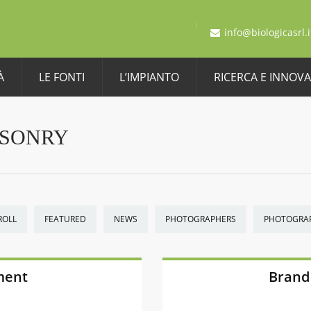
info@biologicasrl.i
À
LE FONTI
L’IMPIANTO
RICERCA E INNOV
ASONRY
ROLL
FEATURED
NEWS
PHOTOGRAPHERS
PHOTOGRA
ment
Brand 