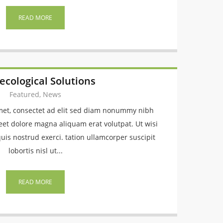
READ MORE
ecological Solutions
Featured, News
met, consectet ad elit sed diam nonummy nibh
eet dolore magna aliquam erat volutpat. Ut wisi
is nostrud exerci. tation ullamcorper suscipit
lobortis nisl ut...
READ MORE