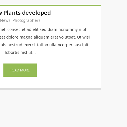
 Plants developed
News, Photographers
met, consectet ad elit sed diam nonummy nibh
eet dolore magna aliquam erat volutpat. Ut wisi
is nostrud exerci. tation ullamcorper suscipit
lobortis nisl ut...
READ MORE