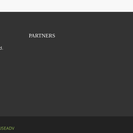
PARTNERS
d.
SEADV