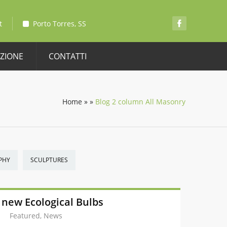
t
Porto Torres, SS
AZIONE
CONTATTI
Home
»
»
Blog 2 column All Masonry
PHY
SCULPTURES
new Ecological Bulbs
Featured, News