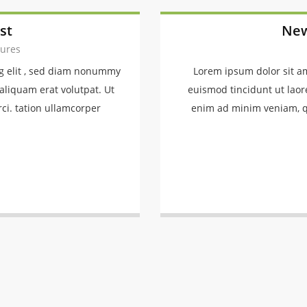
st
New
tures
ng elit , sed diam nonummy
Lorem ipsum dolor sit a
aliquam erat volutpat. Ut
euismod tincidunt ut laor
ci. tation ullamcorper
enim ad minim veniam, qu