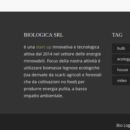
BIOLOGICA SRL
TAG
è una
start up
innovativa e tecnologica
bulb
attiva dal 2014 nel settore delle energie
ecolog
rinnovabili. Focus della nostra attività è
utilizzare biomasse legnose ecologiche
house
(sia derivate da scarti agricoli e forestali
video
che da coltivazioni no food) per
produrre energia pulita, a basso
impatto ambientale.
Bio Lo