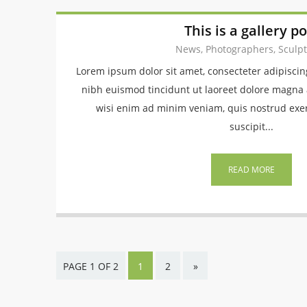
This is a gallery po
News, Photographers, Sculp
Lorem ipsum dolor sit amet, consecteter adipisci
nibh euismod tincidunt ut laoreet dolore magna 
wisi enim ad minim veniam, quis nostrud exer
suscipit...
READ MORE
PAGE 1 OF 2
1
2
»