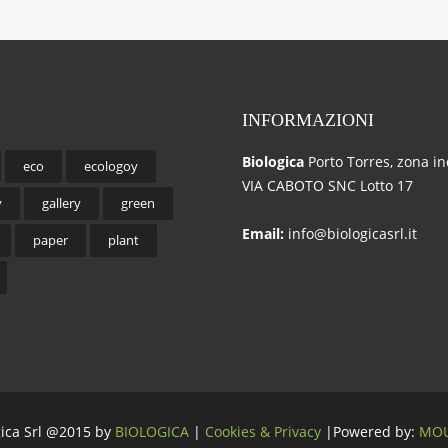
INFORMAZIONI
Biologica
Porto Torres, zona in
eco
ecologoy
VIA CABOTO SNC Lotto 17
y
gallery
green
Email:
info@biologicasrl.it
paper
plant
gica Srl @2015 by
BIOLOGICA
|
Cookies & Privacy
|Powered by:
MOU