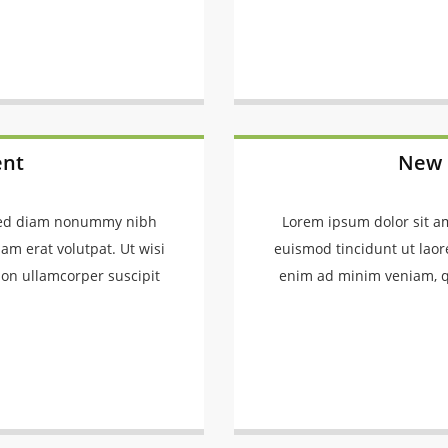
ent
New 
t sed diam nonummy nibh
Lorem ipsum dolor sit a
am erat volutpat. Ut wisi
euismod tincidunt ut laor
ion ullamcorper suscipit
enim ad minim veniam, qu