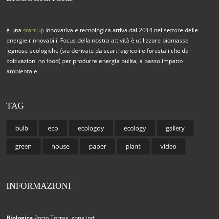
è una
start up
innovativa e tecnologica attiva dal 2014 nel settore delle
energie rinnovabili. Focus della nostra attività è utilizzare biomasse
legnose ecologiche (sia derivate da scarti agricoli e forestali che da
coltivazioni no food) per produrre energia pulita, a basso impatto
ambientale.
TAG
bulb
eco
ecologoy
ecology
gallery
green
house
paper
plant
video
INFORMAZIONI
Biologica
Porto Torres, zona ind.