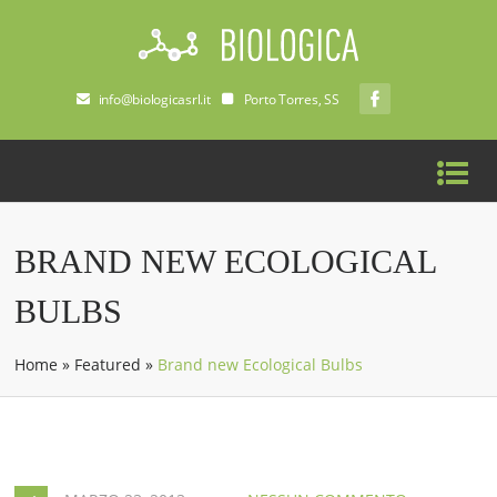
info@biologicasrl.it
Porto Torres, SS
BRAND NEW ECOLOGICAL
BULBS
Home
»
Featured
»
Brand new Ecological Bulbs