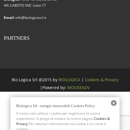
VIA CABOTO SNC Lotto 17
Email:
info@biologicasrl.it
PARTNERS
Bio Logica Srl @2015 by
BIOLOGICA
|
Cookies & Privacy
|Powered by:
MOUSEADV
Biologica Srl - energie rinnovabili Cookies Policy
Il nostro sito utilizza i cookie per migliorare la vostra
esperienza. Si prega di visitare la nostra pagina
Cookies &
Privacy
Per ulteriori informazioni sui cookie e su come li
usiamo.