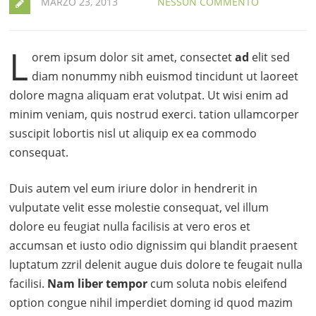
MARZO 23, 2013
NESSUN COMMENTO
L
orem ipsum dolor sit amet, consectet
ad
elit sed
diam nonummy nibh euismod tincidunt ut laoreet
dolore magna aliquam erat volutpat. Ut wisi enim ad
minim veniam, quis nostrud exerci. tation ullamcorper
suscipit lobortis nisl ut aliquip ex ea commodo
consequat.
Duis autem vel eum iriure dolor in hendrerit in
vulputate velit esse molestie consequat, vel illum
dolore eu feugiat nulla facilisis at vero eros et
accumsan et iusto odio dignissim qui blandit praesent
luptatum zzril delenit augue duis dolore te feugait nulla
facilisi.
Nam liber tempor
cum soluta nobis eleifend
option congue nihil imperdiet doming id quod mazim