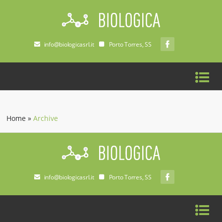
info@biologicasrl.it
Porto Torres, SS
Home
»
Archive
info@biologicasrl.it
Porto Torres, SS