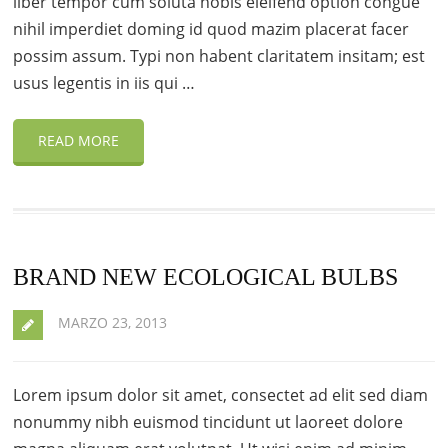
liber tempor cum soluta nobis eleifend option congue
nihil imperdiet doming id quod mazim placerat facer
possim assum. Typi non habent claritatem insitam; est
usus legentis in iis qui …
READ MORE
BRAND NEW ECOLOGICAL BULBS
MARZO 23, 2013
Lorem ipsum dolor sit amet, consectet ad elit sed diam
nonummy nibh euismod tincidunt ut laoreet dolore