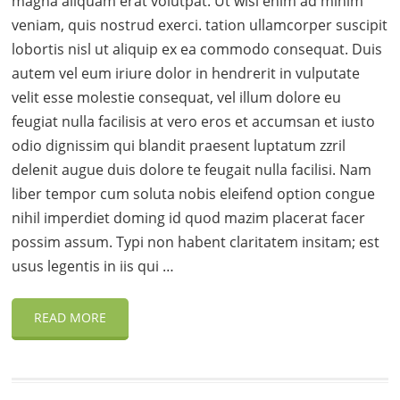
magna aliquam erat volutpat. Ut wisi enim ad minim
veniam, quis nostrud exerci. tation ullamcorper suscipit
lobortis nisl ut aliquip ex ea commodo consequat. Duis
autem vel eum iriure dolor in hendrerit in vulputate
velit esse molestie consequat, vel illum dolore eu
feugiat nulla facilisis at vero eros et accumsan et iusto
odio dignissim qui blandit praesent luptatum zzril
delenit augue duis dolore te feugait nulla facilisi. Nam
liber tempor cum soluta nobis eleifend option congue
nihil imperdiet doming id quod mazim placerat facer
possim assum. Typi non habent claritatem insitam; est
usus legentis in iis qui …
READ MORE