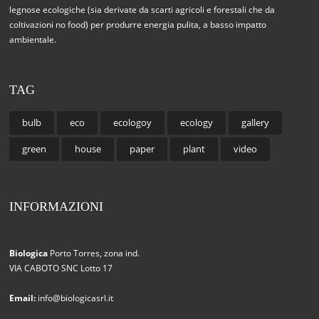
legnose ecologiche (sia derivate da scarti agricoli e forestali che da
coltivazioni no food) per produrre energia pulita, a basso impatto
ambientale.
TAG
bulb
eco
ecologoy
ecology
gallery
green
house
paper
plant
video
INFORMAZIONI
Biologica
Porto Torres, zona ind.
VIA CABOTO SNC Lotto 17
Email:
info@biologicasrl.it