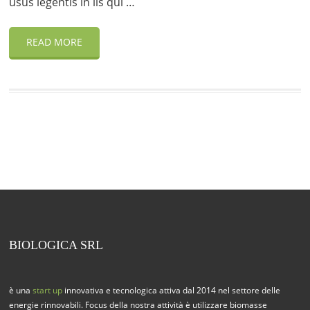
usus legentis in iis qui …
READ MORE
BIOLOGICA SRL
è una
start up
innovativa e tecnologica attiva dal 2014 nel settore delle
energie rinnovabili. Focus della nostra attività è utilizzare biomasse