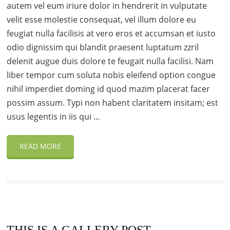
autem vel eum iriure dolor in hendrerit in vulputate
velit esse molestie consequat, vel illum dolore eu
feugiat nulla facilisis at vero eros et accumsan et iusto
odio dignissim qui blandit praesent luptatum zzril
delenit augue duis dolore te feugait nulla facilisi. Nam
liber tempor cum soluta nobis eleifend option congue
nihil imperdiet doming id quod mazim placerat facer
possim assum. Typi non habent claritatem insitam; est
usus legentis in iis qui …
READ MORE
THIS IS A GALLERY POST