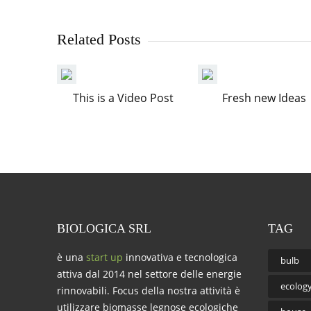
Related Posts
This is a Video Post
Fresh new Ideas
BIOLOGICA SRL
TAG
è una
start up
innovativa e tecnologica
bulb
attiva dal 2014 nel settore delle energie
ecolog
rinnovabili. Focus della nostra attività è
utilizzare biomasse legnose ecologiche