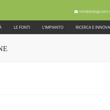
info@biologicasrl.i
À
LE FONTI
L’IMPIANTO
RICERCA E INNOV
NE