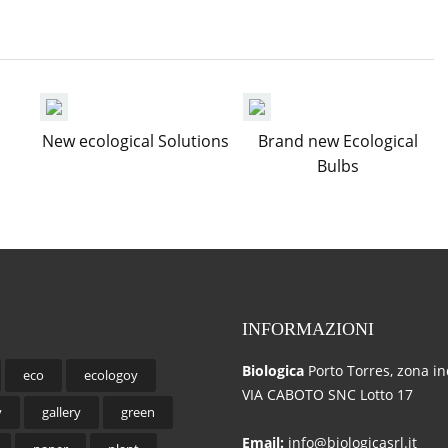
New ecological Solutions
Brand new Ecological
Bulbs
INFORMAZIONI
Biologica
Porto Torres, zona in
eco
ecologoy
VIA CABOTO SNC Lotto 17
y
gallery
green
Email:
info@biologicasrl.it